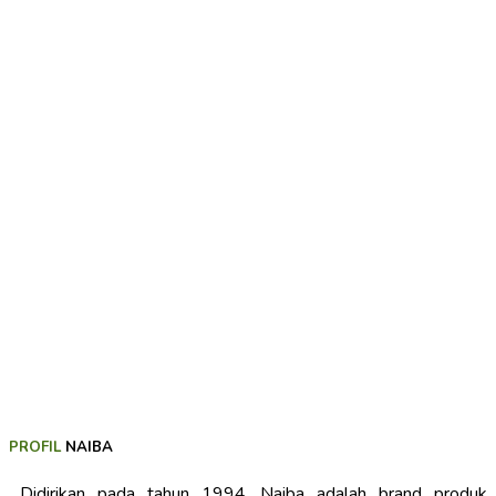
PROFIL
NAIBA
Didirikan pada tahun 1994, Naiba adalah brand produk