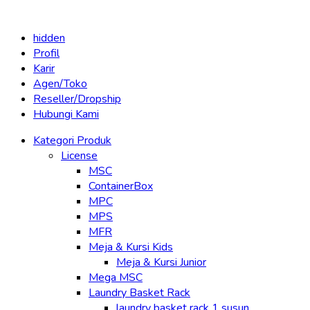
hidden
Profil
Karir
Agen/Toko
Reseller/Dropship
Hubungi Kami
Kategori Produk
License
MSC
ContainerBox
MPC
MPS
MFR
Meja & Kursi Kids
Meja & Kursi Junior
Mega MSC
Laundry Basket Rack
laundry basket rack 1 susun