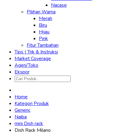
Nacase
Pilihan Warna
Merah
Biru
Hijau
Pink
Fitur Tambahan
Tips | Trik & Instruksi
Market Coverage
Agen/Toko
Ekspor
Home
Kategori Produk
Generic
Naiba
mini Dish rack
Dish Rack Milano