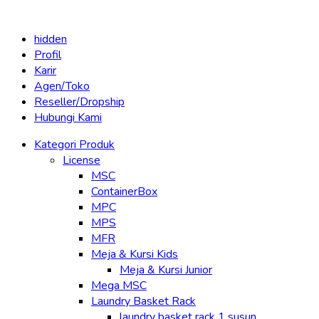
hidden
Profil
Karir
Agen/Toko
Reseller/Dropship
Hubungi Kami
Kategori Produk
License
MSC
ContainerBox
MPC
MPS
MFR
Meja & Kursi Kids
Meja & Kursi Junior
Mega MSC
Laundry Basket Rack
laundry basket rack 1 susun