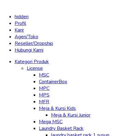
hidden
Profil
Karir
Agen/Toko
Reseller/Dropship
Hubungi Kami
Kategori Produk
License
MSC
ContainerBox
MPC
MPS
MFR
Meja & Kursi Kids
Meja & Kursi Junior
Mega MSC
Laundry Basket Rack
laundry basket rack 1 susun